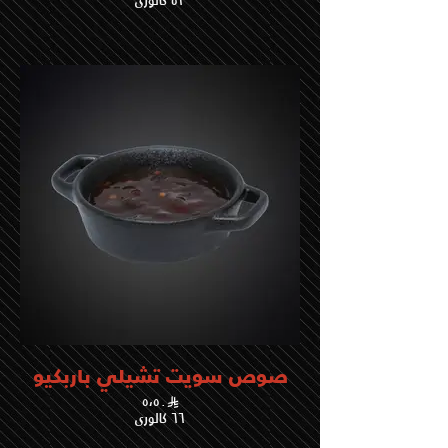
٥٢ كالوري
صوص سويت تشيلي باربكيو
٥،٥٠
٦٦ كالوري