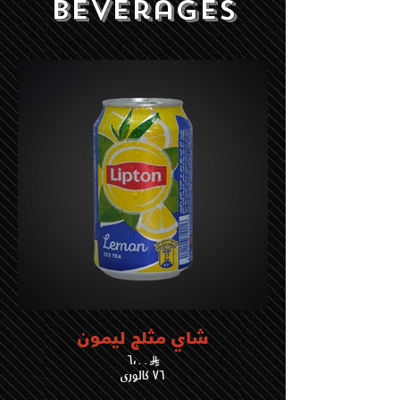
Beverages
شاي مثلج ليمون
٦،٠٠
٧٦ كالوري