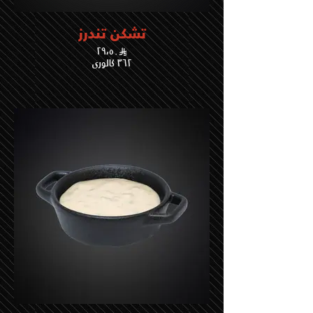
تشكن تندرز
٢٩،٥٠
٣٦٢ كالوري