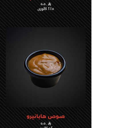
٥،٥٠
٢١٥ كالوري
صوص هابانيرو
٥،٥٠