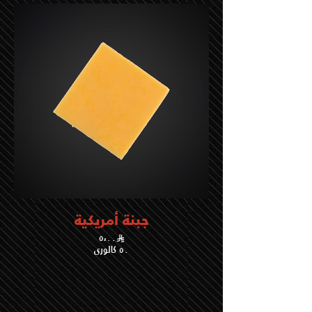
جبنة أمريكية
٥،٠٠
٥٠ كالوري