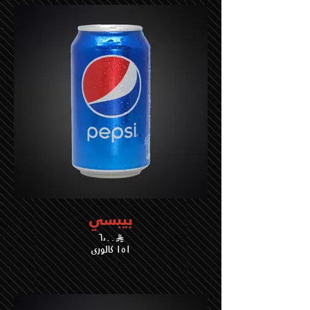
بيبسي
٦،٠٠
١٥١ كالوري