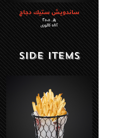
ساندويش ستيك دجاج
٣٥،٥٠
٥٨٢ كالوري
Side Items