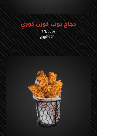
دجاج بوب كورن كوري
٢٩،٠٠
٤٢٠ كالوري