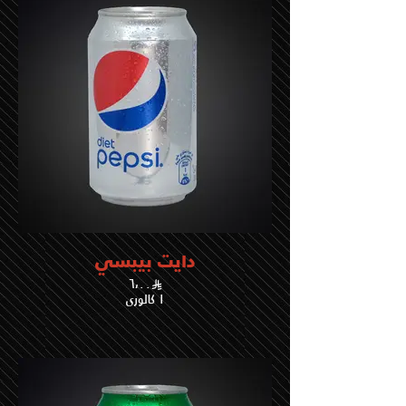
دايت بيبسي
٦،٠٠
١ كالوري