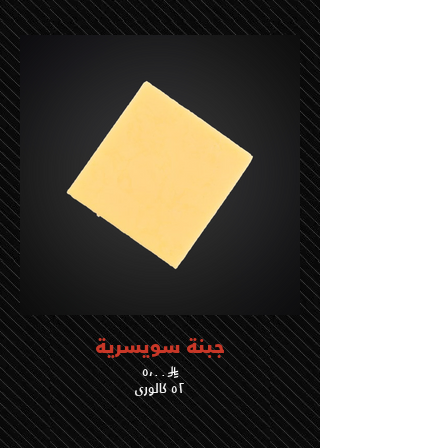
جبنة سويسرية
٥،٠٠
٥٢ كالوري