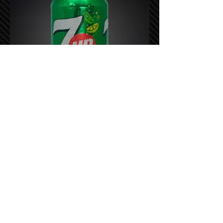
سفن اب
٦،٠٠
١٥٧ كالوري