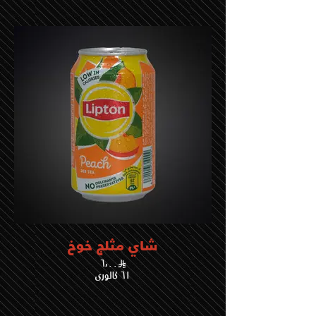
شاي مثلج خوخ
٦،٠٠
٦١ كالوري