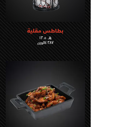
بطاطس مقلية
١٣.٥٠
٣٨٧ كالوري