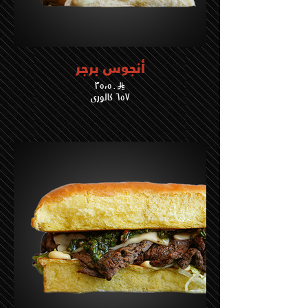
أنجوس برجر
٣٥،٥٠
٦٥٧ كالوري