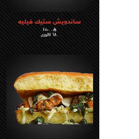
ساندويش ستيك فيليه
٤٥،٠٠
٦٨٠ كالوري