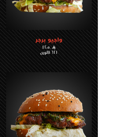
واجيو برجر
٤٢،٥٠
٦٢١ كالوري