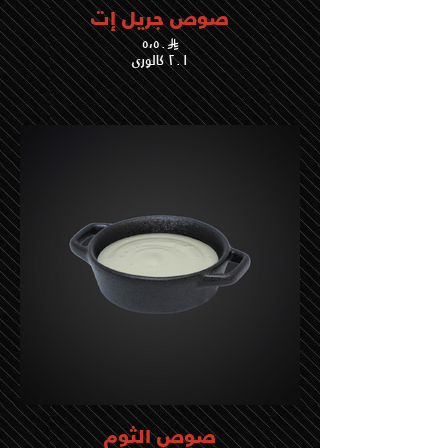
صوص جريل إت
٥،٥٠
٢٠١ كالوري
صوص الثوم