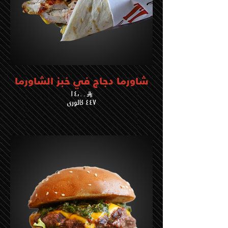
شاورما دجاج في خبز الشاورما
١٤،٠٠
٤٤٧ كالوري